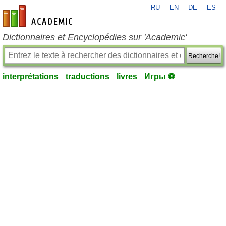
RU
EN
DE
ES
fr-academic.com
Dictionnaires et Encyclopédies sur 'Academic'
Recherche!
interprétations
traductions
livres
Игры ⚽