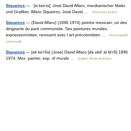
Siqueiros
— [si kɛirɔs], José David Alfaro, mexikanischer Maler
und Grafiker, Alfaro Siqueiros, José David …
Universal-Lexikon
Siqueiros
— (David Alfaro) (1896 1974) peintre mexicain; un des
dirigeants du parti communiste. Ses peintures murales,
expressionnistes, renouent avec l art précolombien …
Encyclopédie
Universelle
Siqueiros
— [sē ke′rō̂s] (José) David Alfaro [dä vēd′ äl fä′rō̂] 1896
1974; Mex. painter, esp. of murals …
English World dictionary