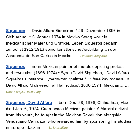
Siqueiros
— David Alfaro Siqueiros (* 29. Dezember 1896 in
Chihuahua; † 6. Januar 1974 in Mexiko Stadt) war ein
mexikanischer Maler und Grafiker. Leben Siqueiros begann
zunächst 1912/1913 seine künstlerische Ausbildung an der
Academia de San Carlos in Mexiko …
Deutsch Wikipedia
Siqueiros
— noun Mexican painter of murals depicting protest
and revolution (1896 1974) • Syn: ↑David Siqueiros, ↑David Alfaro
Siqueiros • Instance Hypernyms: ↑painter * * * /see kay rddaws/, n.
David Alfaro /dah veedh ahl fah rddaw/, 1896 1974, Mexican… …
Useful english dictionary
Siqueiros, David Alfaro
— born Dec. 29, 1896, Chihuahua, Mex.
died Jan. 6, 1974, Cuernavaca Mexican painter. A Marxist activist
from his youth, he fought in the Mexican Revolution alongside
Venustiano Carranza, who rewarded him by sponsoring his studies
in Europe. Back in …
Universalium