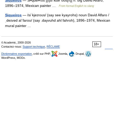
Siqueiros
— Si•quei•ros [[t]siˈkɛər oʊs[/t]] n. big David Alfaro,
1896–1974, Mexican painter …
From formal English to slang
Siqueiros
— /siˈkjeɪroʊs/ (say see kyayrohs) noun David Alfaro /
ˌdeɪvəd alˈfaroʊ/ (say .dayvuhd ahl fahroh), 1896–1974, Mexican
mural painter …
© Academic, 2000-2026
18+
Contactez-nous:
Support technique
,
RÉCLAME
Dictionnaires exportation
, créé sur PHP,
Joomla,
Drupal,
WordPress, MODx.